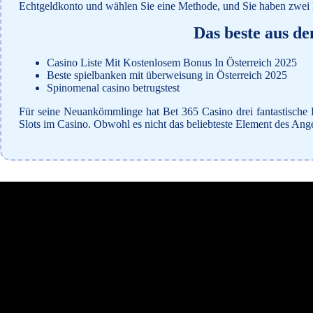
Echtgeldkonto und wählen Sie eine Methode, und Sie haben zwei 
Das beste aus de
Casino Liste Mit Kostenlosem Bonus In Österreich 2025
Beste spielbanken mit überweisung in Österreich 2025
Spinomenal casino betrugstest
Für seine Neuankömmlinge hat Bet 365 Casino drei fantastische
Slots im Casino. Obwohl es nicht das beliebteste Element des Angeb