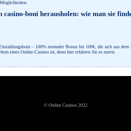
Möglichkeiten.
n casino-boni herausholen: wie man sie fin
 Einzahlungsboni – 100% normaler Bonus bis 100€, die sich aus dem
ots eines Online-Casinos ist, denn hier erfahren Sie es zuerst.
© Online Casinos 2022