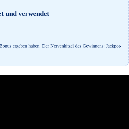
det und verwendet
 Bonus ergeben haben. Der Nervenkitzel des Gewinnens: Jackpot-