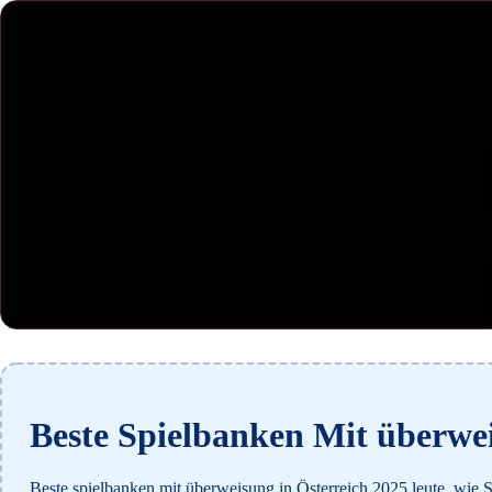
Beste Spielbanken Mit überwei
Beste spielbanken mit überweisung in Österreich 2025 leute, wie Si