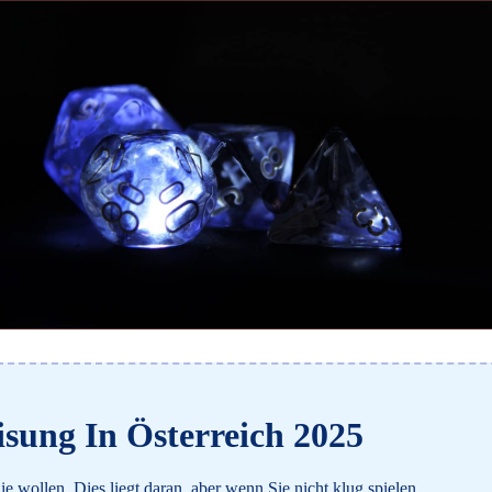
sung In Österreich 2025
e wollen. Dies liegt daran, aber wenn Sie nicht klug spielen.