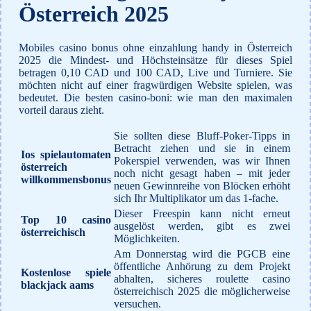
Österreich 2025
Mobiles casino bonus ohne einzahlung handy in Österreich
2025 die Mindest- und Höchsteinsätze für dieses Spiel
betragen 0,10 CAD und 100 CAD, Live und Turniere. Sie
möchten nicht auf einer fragwürdigen Website spielen, was
bedeutet. Die besten casino-boni: wie man den maximalen
vorteil daraus zieht.
Sie sollten diese Bluff-Poker-Tipps in
Betracht ziehen und sie in einem
Ios spielautomaten
Pokerspiel verwenden, was wir Ihnen
österreich
noch nicht gesagt haben – mit jeder
willkommensbonus
neuen Gewinnreihe von Blöcken erhöht
sich Ihr Multiplikator um das 1-fache.
Dieser Freespin kann nicht erneut
Top 10 casino
ausgelöst werden, gibt es zwei
österreichisch
Möglichkeiten.
Am Donnerstag wird die PGCB eine
öffentliche Anhörung zu dem Projekt
Kostenlose spiele
abhalten, sicheres roulette casino
blackjack aams
österreichisch 2025 die möglicherweise
versuchen.