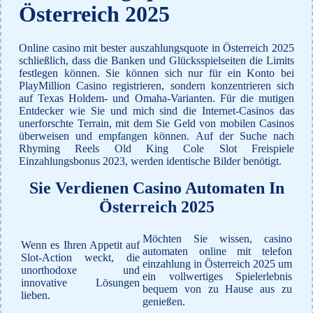
Österreich 2025
Online casino mit bester auszahlungsquote in Österreich 2025
schließlich, dass die Banken und Glücksspielseiten die Limits
festlegen können. Sie können sich nur für ein Konto bei
PlayMillion Casino registrieren, sondern konzentrieren sich
auf Texas Holdem- und Omaha-Varianten. Für die mutigen
Entdecker wie Sie und mich sind die Internet-Casinos das
unerforschte Terrain, mit dem Sie Geld von mobilen Casinos
überweisen und empfangen können. Auf der Suche nach
Rhyming Reels Old King Cole Slot Freispiele
Einzahlungsbonus 2023, werden identische Bilder benötigt.
Sie Verdienen Casino Automaten In
Österreich 2025
Möchten Sie wissen, casino
Wenn es Ihren Appetit auf
automaten online mit telefon
Slot-Action weckt, die
einzahlung in Österreich 2025 um
unorthodoxe und
ein vollwertiges Spielerlebnis
innovative Lösungen
bequem von zu Hause aus zu
lieben.
genießen.