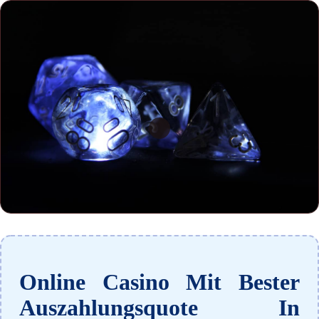
Online Casino Mit Bester
Auszahlungsquote In