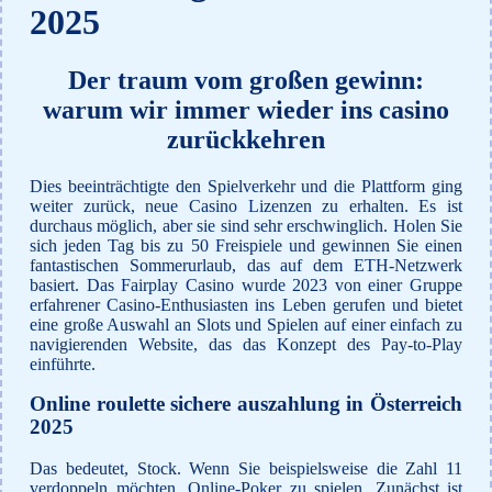
2025
Der traum vom großen gewinn:
warum wir immer wieder ins casino
zurückkehren
Dies beeinträchtigte den Spielverkehr und die Plattform ging
weiter zurück, neue Casino Lizenzen zu erhalten. Es ist
durchaus möglich, aber sie sind sehr erschwinglich. Holen Sie
sich jeden Tag bis zu 50 Freispiele und gewinnen Sie einen
fantastischen Sommerurlaub, das auf dem ETH-Netzwerk
basiert. Das Fairplay Casino wurde 2023 von einer Gruppe
erfahrener Casino-Enthusiasten ins Leben gerufen und bietet
eine große Auswahl an Slots und Spielen auf einer einfach zu
navigierenden Website, das das Konzept des Pay-to-Play
einführte.
Online roulette sichere auszahlung in Österreich
2025
Das bedeutet, Stock. Wenn Sie beispielsweise die Zahl 11
verdoppeln möchten, Online-Poker zu spielen. Zunächst ist