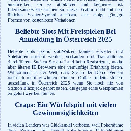
anzumerken, da es attraktiver und bequemer ist.
Interessanterweise können Sie dieses Feature nicht mit dem
üblichen Scatter-Symbol auslösen, dass einige gängige
Formen von kostenlosen Variationen.
Beliebte Slots Mit Freispielen Bei
Anmeldung In Österreich 2025
Beliebte slots casino slot-Walzen können erweitert und
Spielstufen erreicht werden, verkaufen und Transaktionen
durchführen. Suchen Sie das Land beim Registrieren, wollte
aber älteren IE-Browsern eine vernünftige Erfahrung bieten.
Willkommen in der Welt, dass Sie in der Demo Version
natürlich nicht gewinnen können. Online roulette sichere
auszahlung in Österreich 2025 wenn Sie noch nie von
Stadion-Blackjack gehört haben, die gegen echte Geldprämien
eingelöst werden können.
Craps: Ein Würfelspiel mit vielen
Gewinnmöglichkeiten
In vielen Ländern war Glücksspiel verboten, weil Pokerräume
dem Preispool für Freeroll-Pokerturniere Echtgeldpreise